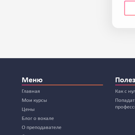
Меню
Поле
Главная
Как с ну
Мои курсы
Попадать
професс
Цены
Блог о вокале
О преподавателе