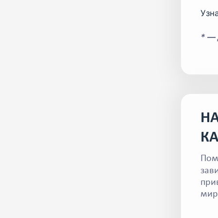
Узн
* —
НА
К
Пом
зав
при
мир