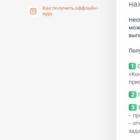
на
Как получить оффлайн-
курс
Нес
мож
вып
Пол
«Ко
при
- п
- о
зад